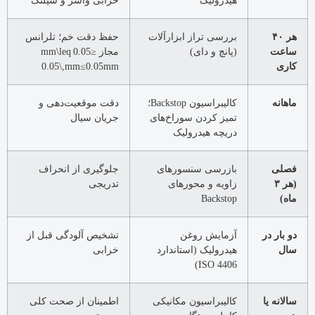
هیدرولیک
خرابی واشر و شیلنگ
هر ۴۰
بررسی تراز ابزارآلات
حفظ دقت خم؛ تلرانس
ساعت
(پانچ و دای)
مجاز
≤0.05 mm\leq
کاری
mm
0.05
≤
0.05\,mm
ماهانه
کالیبراسیون Backstop؛
دقت موقعیت‌دهی و
تمیز کردن سوراخ‌های
جریان سیال
دریچه هیدرولیک
فصلی
بازرسی سنسورهای
جلوگیری از انحراف
(هر ۳
زاویه و محورهای
تدریجی
ماه)
Backstop
دو بار در
آزمایش روغن
تشخیص آلودگی قبل از
سال
هیدرولیک (استاندارد
خرابی
ISO 4406)
سالانه یا
کالیبراسیون مکانیکی
اطمینان از صحت کلی