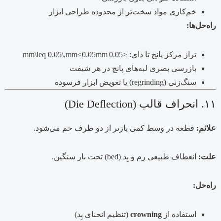
خم‌کاری مواد سخت‌تر از محدوده طراحی ابزار
راه‌حل‌ها:
تراز مرکز پانچ تا دای:
≤0.05 mm\leq 0.05\,mm
mm
0.05
≤
بازرسی بصری لبه‌های پانچ در هر شیفت
سنگ‌زنی (regrinding) یا تعویض ابزار فرسوده
۱۱. انحراف قالب (Die Deflection)
علائم:
قطعه در وسط کمی بازتر از دو طرف خم می‌شود.
علت:
انعطاف طبیعی رم و بِد (bed) تحت بار سنگین.
راه‌حل:
استفاده از
crowning
(تنظیم انحنای بِد)