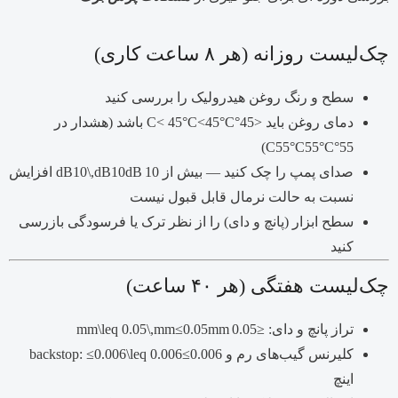
چک‌لیست روزانه (هر ۸ ساعت کاری)
سطح و رنگ روغن هیدرولیک را بررسی کنید
دمای روغن باید
<45°C< 45°C
C
45°
<
باشد (هشدار در
)
55°
C
55°C55°C
صدای پمپ را چک کنید — بیش از
10 dB10\,dB
B
d
10
افزایش
نسبت به حالت نرمال قابل قبول نیست
سطح ابزار (پانچ و دای) را از نظر ترک یا فرسودگی بازرسی
کنید
چک‌لیست هفتگی (هر ۴۰ ساعت)
تراز پانچ و دای:
≤0.05 mm\leq 0.05\,mm
mm
0.05
≤
کلیرنس گیب‌های رم و backstop:
0.006
≤
≤0.006\leq 0.006
اینچ