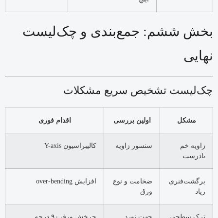
بخش ششم: جمع‌بندی و چک‌لیست
نهایی
چک‌لیست تشخیص سریع مشکلات
مشکل
اولین بررسی
اقدام فوری
زاویه خم
سنسور زاویه
کالیبراسیون Y-axis
نادرست
برگشت‌فنری
ضخامت و نوع
افزایش over-bending
زیاد
ورق
ترک سطحی
جهت نورد
چرخش ورق ۹۰ درجه