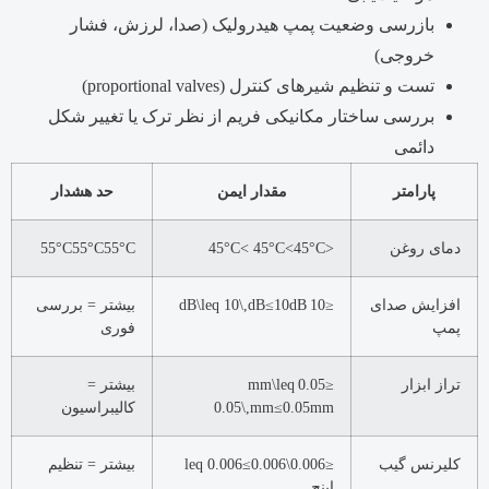
بازرسی وضعیت پمپ هیدرولیک (صدا، لرزش، فشار
خروجی)
تست و تنظیم شیرهای کنترل (proportional valves)
بررسی ساختار مکانیکی فریم از نظر ترک یا تغییر شکل
دائمی
پارامتر
مقدار ایمن
حد هشدار
دمای روغن
<45°C< 45°C
C
45°
<
C
55°
55°C55°C
افزایش صدای
≤10 dB\leq 10\,dB
B
d
10
≤
بیشتر = بررسی
پمپ
فوری
تراز ابزار
≤0.05 mm\leq
بیشتر =
mm
0.05
≤
0.05\,mm
کالیبراسیون
کلیرنس گیب
≤0.006\leq 0.006
0.006
≤
بیشتر = تنظیم
اینچ