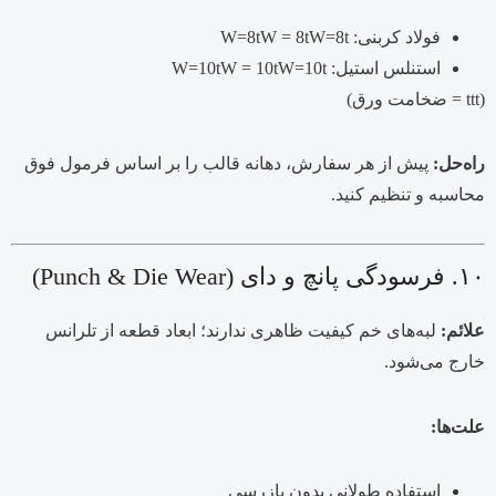
فولاد کربنی:
t
8
=
W
W=8tW = 8t
استنلس استیل:
t
10
=
W
W=10tW = 10t
(
t
tt
= ضخامت ورق)
راه‌حل:
پیش از هر سفارش، دهانه قالب را بر اساس فرمول فوق
محاسبه و تنظیم کنید.
۱۰. فرسودگی پانچ و دای (Punch & Die Wear)
علائم:
لبه‌های خم کیفیت ظاهری ندارند؛ ابعاد قطعه از تلرانس
خارج می‌شود.
علت‌ها:
استفاده طولانی بدون بازرسی