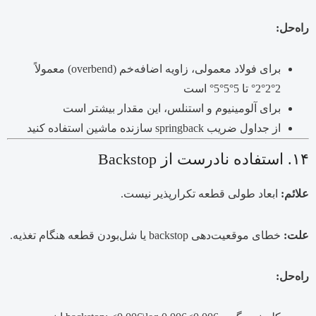
راه‌حل:
برای فولاد معمولی، زاویه اضافه‌خم (overbend) معمولاً
2°2°
2°
تا
5°5°
5°
است
برای آلومینیوم و استنلس، این مقدار بیشتر است
از جداول ضریب springback سازنده ماشین استفاده کنید
۱۴. استفاده نادرست از Backstop
علائم:
ابعاد طولی قطعه تکرارپذیر نیست.
علت:
خطای موقعیت‌دهی backstop یا شل‌بودن قطعه هنگام تغذیه.
راه‌حل: