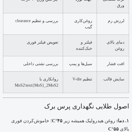
ورق
لرزش رم
روغن‌کاری
بررسی و تنظیم clearance
گیب
دمای بالای
فیلتر و
تعویض فیلتر فوری
روغن
خنک‌کننده
افت فشار
سیل‌ها و پمپ
بررسی نشتی داخلی
سایش قالب
تنظیم V-die
روانکاری با
MoS2\text{MoS}_2
MoS
2
اصول طلایی نگهداری پرس برک
۱. دما:
روغن هیدرولیک همیشه زیر
۴۵°C
؛ خاموش‌کردن فوری
بالای
۵۵°C