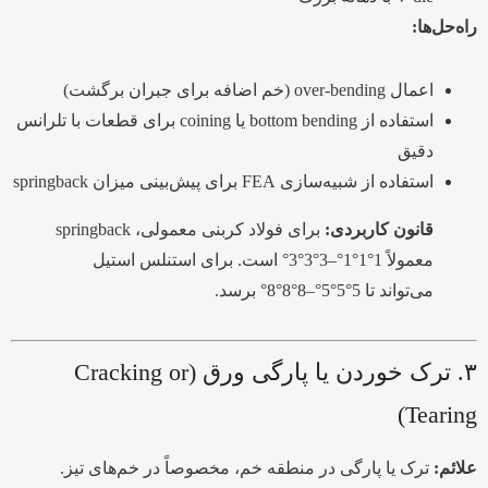
راه‌حل‌ها:
اعمال over-bending (خم اضافه برای جبران برگشت)
استفاده از bottom bending یا coining برای قطعات با تلرانس
دقیق
استفاده از شبیه‌سازی FEA برای پیش‌بینی میزان springback
قانون کاربردی:
برای فولاد کربنی معمولی، springback
معمولاً
1°1°
1°
–
3°3°
3°
است. برای استنلس استیل
می‌تواند تا
5°5°
5°
–
8°8°
8°
برسد.
۳. ترک خوردن یا پارگی ورق (Cracking or
Tearing)
علائم:
ترک یا پارگی در منطقه خم، مخصوصاً در خم‌های تیز.