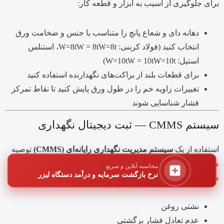
برای جلوگیری از آسیب به ابزار و قطعه کار:
دهانه دای و شعاع پانچ را متناسب با جنس و ضخامت ورق
انتخاب کنید (فولاد کربنی:
t
8
=
W
W=8tW = 8t
، استنلس
استیل:
t
10
=
W
W=10tW = 10t
)
برای قطعات بلند از براکت‌های نگهدارنده استفاده کنید
تغییرات زاویه خم را در طول ورق پایش کنید تا نقاط تمرکز
فشار شناسایی شوند
سیستم CMMS — ثبت دیجیتال نگهداری
استفاده از یک
سیستم مدیریت نگهداری رایانه‌ای (CMMS)
توصیه
می‌شود. این سیستم امکان ثبت و پیگیری موارد زیر را فراهم
محاسبه آنلاین و سریع
نرخ بازگشت سرمایه و درآمد دستگاه لیزر
می‌کند:
نشتی روغن
عدم تعادل فشار برگشتی