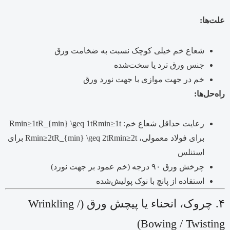
علت‌ها:
شعاع خم خیلی کوچک نسبت به ضخامت ورق
جنس ورق ترد یا سخت‌شده
خم در جهت موازی با جهت نورد ورق
راه‌حل‌ها:
رعایت حداقل شعاع خم:
t
1
≥
min
R
Rmin≥1tR_{min} \geq 1t
برای فولاد معمولی،
t
2
≥
min
R
Rmin≥2tR_{min} \geq 2t
برای
استنلس
چرخش ورق ۹۰ درجه (خم عمود بر جهت نورد)
استفاده از پانچ با نوک پولیش‌شده
۴. چروک، انحناء یا پیچش ورق (Wrinkling /
Bowing / Twisting)