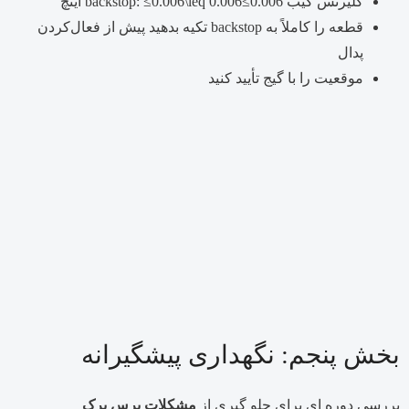
کلیرنس گیب backstop:
0.006
≤
≤0.006\leq 0.006
اینچ
قطعه را کاملاً به backstop تکیه بدهید پیش از فعال‌کردن
پدال
موقعیت را با گیج تأیید کنید
بخش پنجم: نگهداری پیشگیرانه
بررسی دوره ای برای جلو گیری از
مشکلات پرس برک