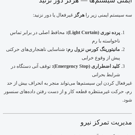
ایمنی سیستم‌ها — هرگز دور نزنید
سه سیستم ایمنی زیر را
هرگز
غیرفعال یا دور نزنید:
پرده نوری (Light Curtain):
محافظ اصلی در برابر تماس
ناخواسته با رم
مانیتورینگ کورس نزول رم:
شناسایی ناهنجاری‌های حرکتی
پیش از وقوع خرابی
کلید اضطراری (Emergency Stop):
توقف آنی دستگاه در
شرایط بحرانی
غیرفعال کردن این سیستم‌ها می‌تواند منجر به انحراف بیش از حد
رم، حرکت غیرمنتظره قطعه کار و از دست رفتن داده‌های سنسور
شود.
مدیریت تمرکز نیرو