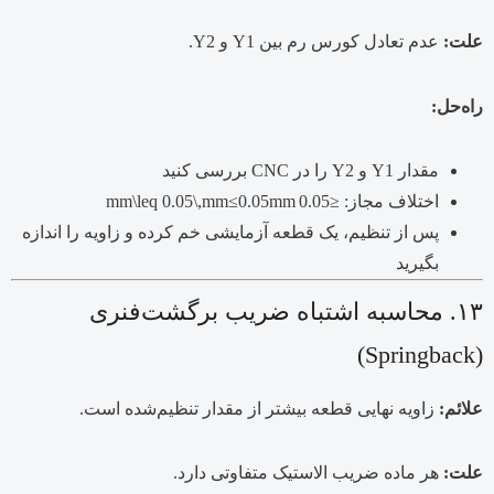
علت:
عدم تعادل کورس رم بین Y1 و Y2.
راه‌حل:
مقدار Y1 و Y2 را در CNC بررسی کنید
اختلاف مجاز:
≤0.05 mm\leq 0.05\,mm
mm
0.05
≤
پس از تنظیم، یک قطعه آزمایشی خم کرده و زاویه را اندازه
بگیرید
۱۳. محاسبه اشتباه ضریب برگشت‌فنری
(Springback)
علائم:
زاویه نهایی قطعه بیشتر از مقدار تنظیم‌شده است.
علت:
هر ماده ضریب الاستیک متفاوتی دارد.