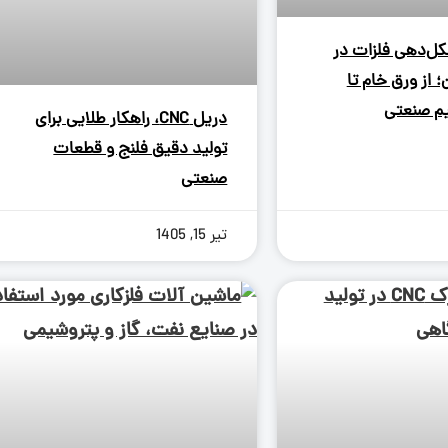
کل‌دهی فلزات در
 از ورق خام تا
م صنعتی
دریل CNC، راهکار طلایی برای
تولید دقیق فلنج و قطعات
صنعتی
تیر 15, 1405