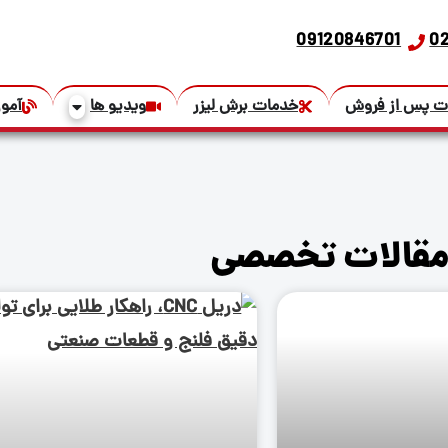
09120846701
0
ت پس از فروش
خدمات برش لیزر
ویدیو ها
آمو
 مقالات تخصصی